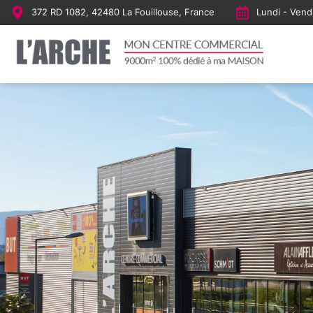
372 RD 1082, 42480 La Fouillouse, France
Lundi - Vendr